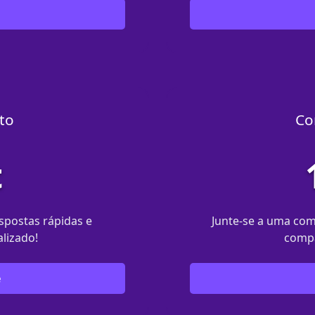
to
Co
t
espostas rápidas e
Junte-se a uma com
lizado!
compa
e