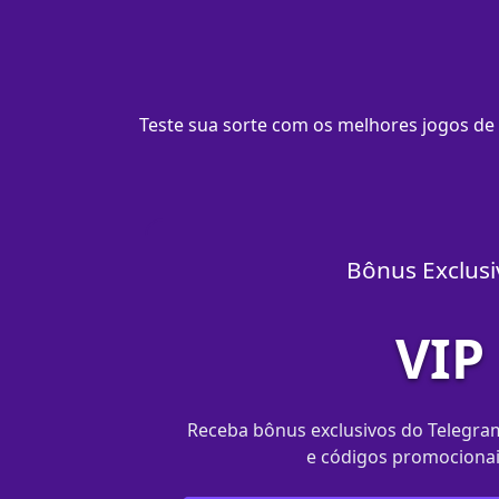
Teste sua sorte com os melhores jogos de 
Bônus Exclusi
VIP
Receba bônus exclusivos do Telegra
e códigos promocionai