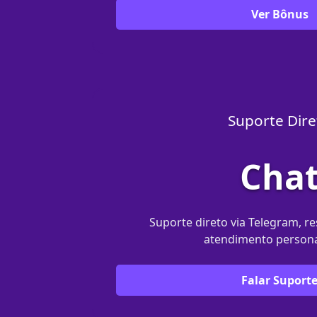
Ver Bônus
Suporte Dire
Cha
Suporte direto via Telegram, r
atendimento persona
Falar Suport