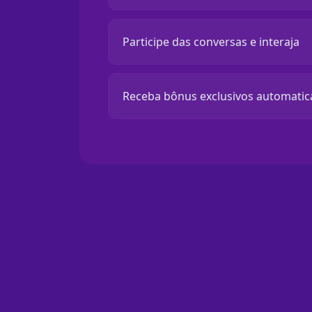
Participe das conversas e interaja
Receba bônus exclusivos automati