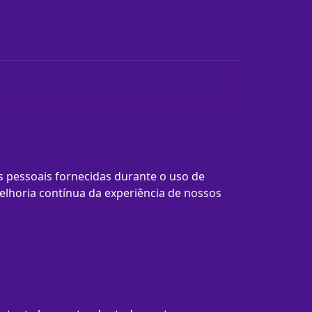
s pessoais fornecidas durante o uso de
elhoria contínua da experiência de nossos