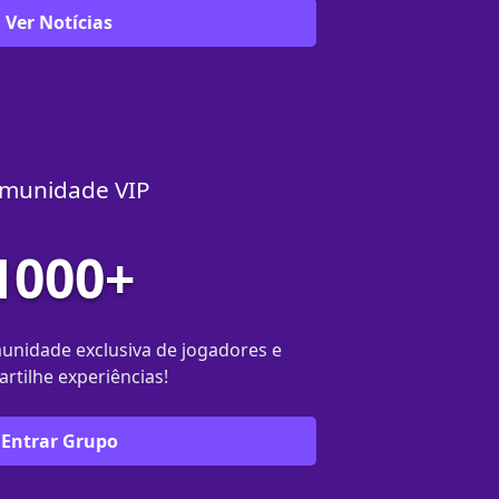
Ver Notícias
munidade VIP
1000+
unidade exclusiva de jogadores e
rtilhe experiências!
Entrar Grupo