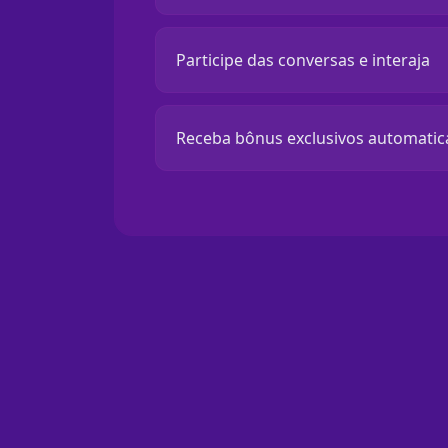
Participe das conversas e interaja
Receba bônus exclusivos automati