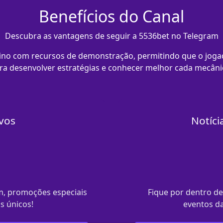
Benefícios do Canal
Descubra as vantagens de seguir a 5536bet no Telegram
ino com recursos de demonstração, permitindo que o jogad
para desenvolver estratégias e conhecer melhor cada mecân
vos
Notíci
m, promoções especiais
Fique por dentro d
s únicos!
eventos d