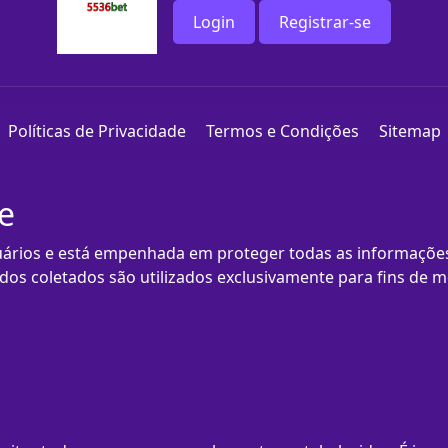
Login
Registrar-se
Políticas de Privacidade
Termos e Condições
Sitemap
de
suários e está empenhada em proteger todas as informaçõe
os coletados são utilizados exclusivamente para fins de m