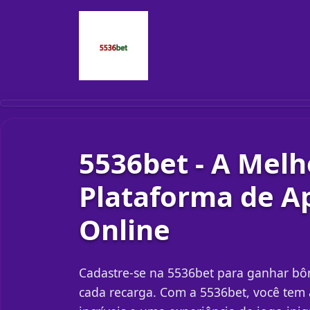
5536bet - A Melh
Plataforma de A
Online
Cadastre-se na 5536bet para ganhar bô
cada recarga. Com a 5536bet, você tem