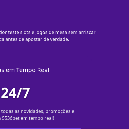
or teste slots e jogos de mesa sem arriscar
ica antes de apostar de verdade.
as em Tempo Real
24/7
e todas as novidades, promoções e
a 5536bet em tempo real!