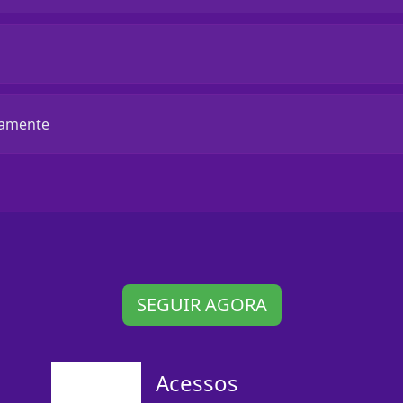
camente
SEGUIR AGORA
Acessos