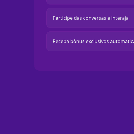
Participe das conversas e interaja
Receba bônus exclusivos automati