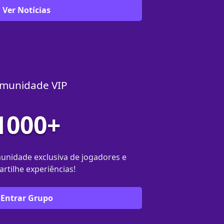
Ver Notícias
munidade VIP
1000+
unidade exclusiva de jogadores e
rtilhe experiências!
Entrar Grupo