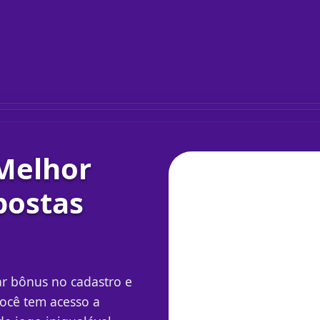
 Melhor
postas
r bônus no cadastro e
ocê tem acesso a