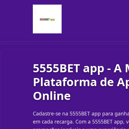
5555BET app - A
Plataforma de A
Online
Cadastre-se na 5555BET app para ganha
em cada recarga. Com a 5555BET app, v