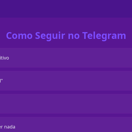
Como Seguir no Telegram
tivo
l"
er nada