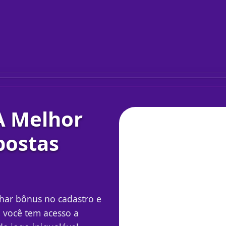
 A Melhor
postas
har bônus no cadastro e
 você tem acesso a