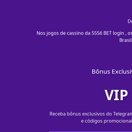
D
Nos jogos de cassino da 5556 BET login , 
Brasi
Bônus Exclusi
VIP
Receba bônus exclusivos do Telegra
e códigos promocionai