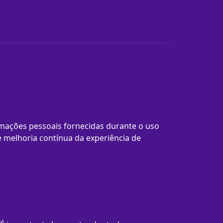
rmações pessoais fornecidas durante o uso
e melhoria contínua da experiência de