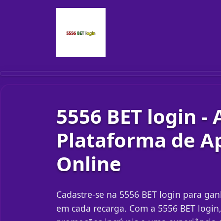
5556 BET login -
Plataforma de A
Online
Cadastre-se na 5556 BET login para gan
em cada recarga. Com a 5556 BET login,