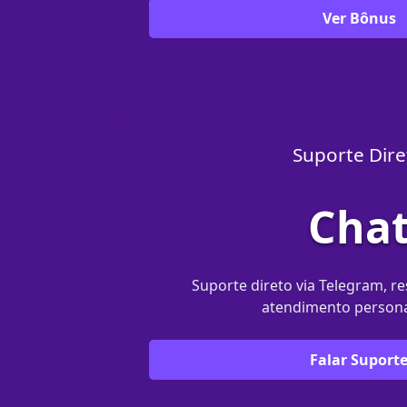
Ver Bônus
Suporte Dire
Cha
Suporte direto via Telegram, r
atendimento persona
Falar Suport