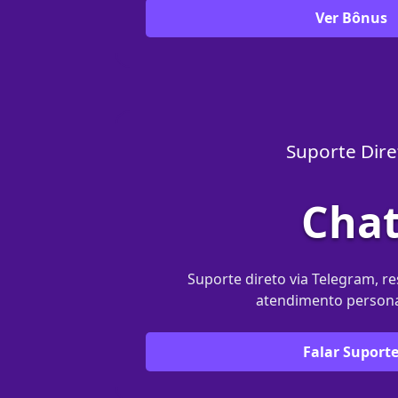
Ver Bônus
Suporte Dire
Cha
Suporte direto via Telegram, r
atendimento persona
Falar Suport