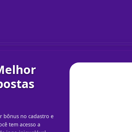
Melhor
postas
r bônus no cadastro e
ocê tem acesso a