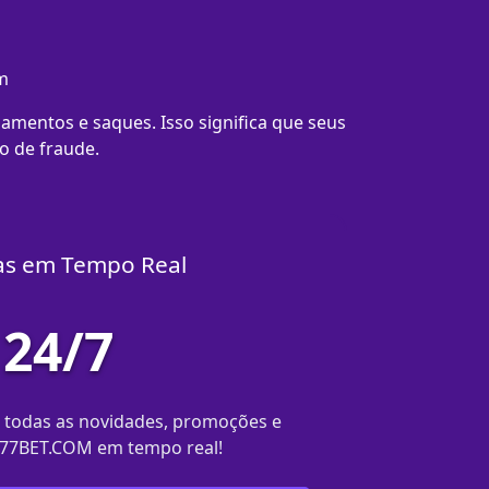
m
amentos e saques. Isso significa que seus
o de fraude.
as em Tempo Real
24/7
e todas as novidades, promoções e
877BET.COM em tempo real!