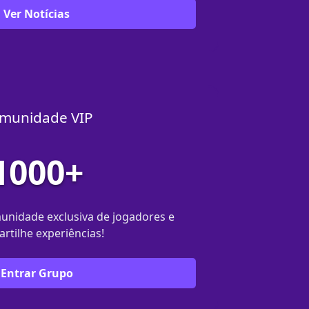
Ver Notícias
munidade VIP
1000+
unidade exclusiva de jogadores e
rtilhe experiências!
Entrar Grupo