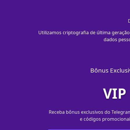
Utilizamos criptografia de última geraçã
dados pesso
Bônus Exclusi
VIP
Receba bônus exclusivos do Telegra
e códigos promocionai