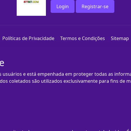
Login
Registrar-se
Políticas de Privacidade
Termos e Condições
Sitemap
de
us usuários e está empenhada em proteger todas as inform
os coletados são utilizados exclusivamente para fins de m