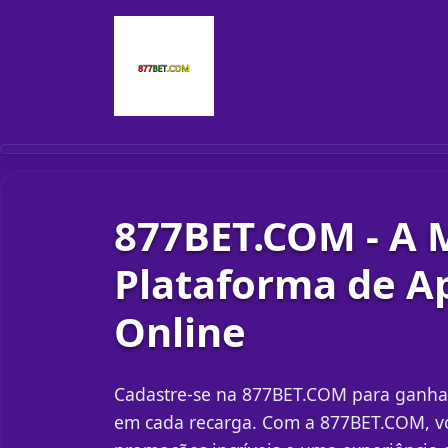
877BET.COM - A 
Plataforma de A
Online
Cadastre-se na 877BET.COM para ganha
em cada recarga. Com a 877BET.COM, v