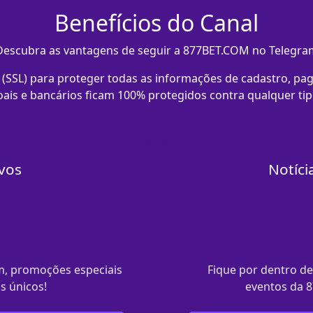
Benefícios do Canal
Descubra as vantagens de seguir a 877BET.COM no Telegra
o (SSL) para proteger todas as informações de cadastro, pag
ais e bancários ficam 100% protegidos contra qualquer tip
vos
Notíci
m, promoções especiais
Fique por dentro d
s únicos!
eventos da 