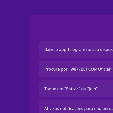
Baixe o app Telegram no seu disposi
Procure por "@877BET.COMOficial"
Toque em "Entrar" ou "Join"
Ative as notificações para não perd