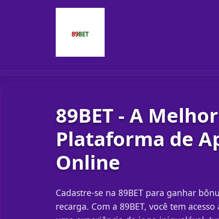
89BET - A Melhor
Plataforma de A
Online
Cadastre-se na 89BET para ganhar bônu
recarga. Com a 89BET, você tem acesso 