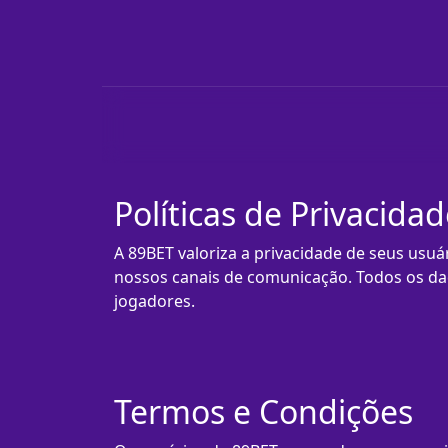
Políticas de Privacida
A 89BET valoriza a privacidade de seus usu
nossos canais de comunicação. Todos os dad
jogadores.
Termos e Condições