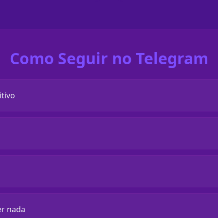
Como Seguir no Telegram
tivo
er nada