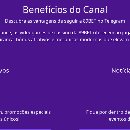
Benefícios do Canal
Descubra as vantagens de seguir a 89BET no Telegram
ance, os videogames de cassino da 89BET oferecem ao jog
rança, bônus atrativos e mecânicas modernas que elevam a
vos
Notíci
m, promoções especiais
Fique por dentro d
s únicos!
eventos 