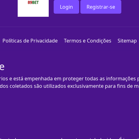
Login
Registrar-se
Políticas de Privacidade
Termos e Condições
Sitemap
de
ários e está empenhada em proteger todas as informações 
os coletados são utilizados exclusivamente para fins de m