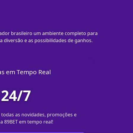
ador brasileiro um ambiente completo para
 diversão e as possibilidades de ganhos.
as em Tempo Real
24/7
e todas as novidades, promoções e
da 89BET em tempo real!