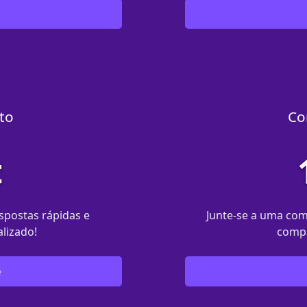
to
Co
t
espostas rápidas e
Junte-se a uma com
lizado!
compa
e