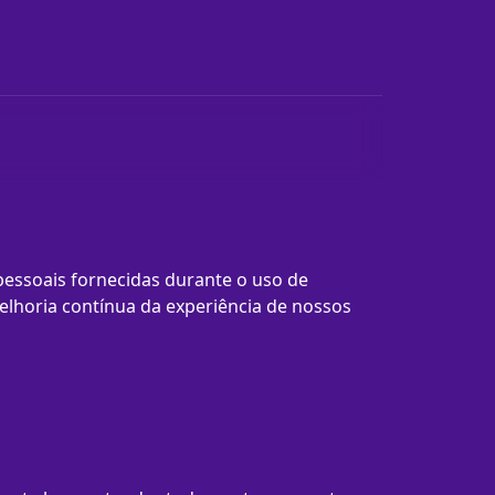
pessoais fornecidas durante o uso de
elhoria contínua da experiência de nossos