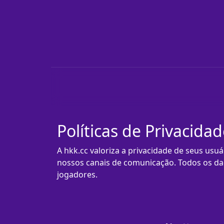
Políticas de Privacida
A hkk.cc valoriza a privacidade de seus us
nossos canais de comunicação. Todos os dad
jogadores.