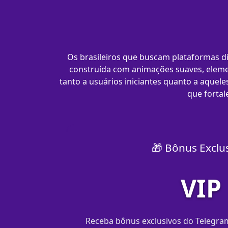
Os brasileiros que buscam plataformas di
construída com animações suaves, elemen
tanto a usuários iniciantes quanto a aquele
que fortal
🎁 Bônus Exclu
VIP
Receba bônus exclusivos do Telegra