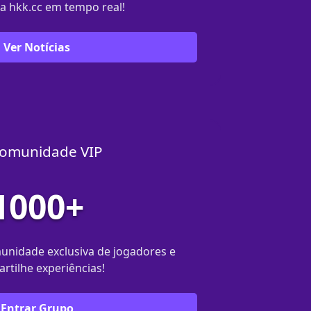
a hkk.cc em tempo real!
Ver Notícias
Comunidade VIP
1000+
unidade exclusiva de jogadores e
rtilhe experiências!
Entrar Grupo