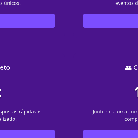
s únicos!
eventos d
reto
👥 
t
espostas rápidas e
Junte-se a uma com
lizado!
compa
e