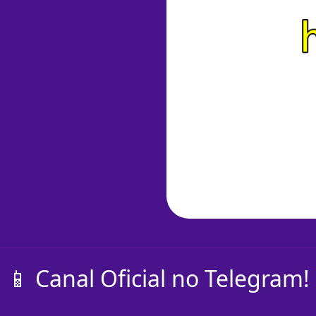
📱 Canal Oficial no Telegram!