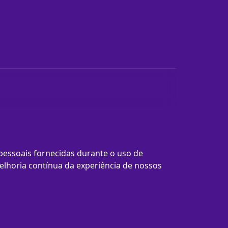
pessoais fornecidas durante o uso de
elhoria contínua da experiência de nossos