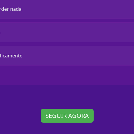
erder nada
a
aticamente
SEGUIR AGORA