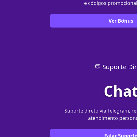
e códigos promocionai
Ver Bônus
💬 Suporte Di
Cha
Suporte direto via Telegram, r
atendimento persona
Falar Suport